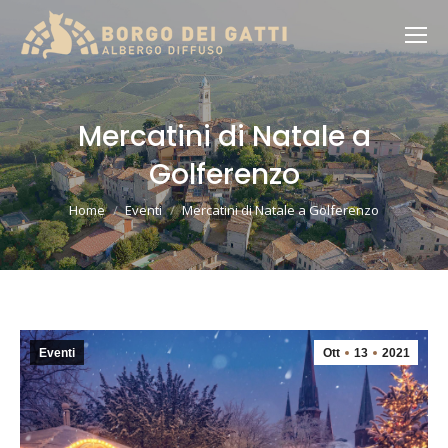
Mercatini di Natale a
Golferenzo
You are here:
Home
Eventi
Mercatini di Natale a Golferenzo
Eventi
Ott
13
2021