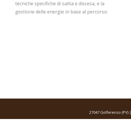
tecniche specifiche di salita e discesa, e la
gestione delle energie in base al percorso.
27047 Golferenzo (PV) |
This site is registered on
wpml.org
as a development site.