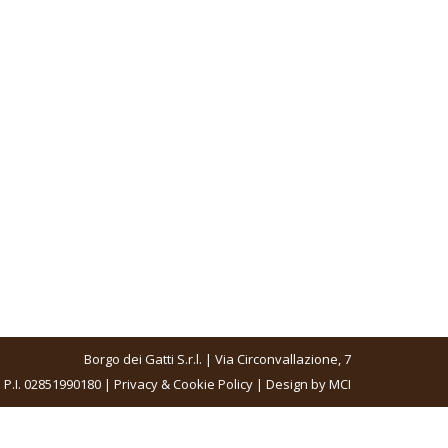
Borgo dei Gatti S.r.l. | Via Circonvallazione, 7
 P.I. 02851990180 |
Privacy & Cookie Policy
| Design by
MCI